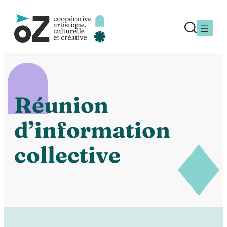
Aller
au
contenu
C
Réunion
d’information
O
collective