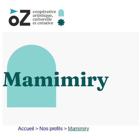
Aller
au
contenu
C
Mamimiry
Accueil
>
Nos profils
>
Mamimiry