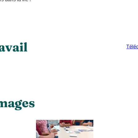
avail
Téléc
mages