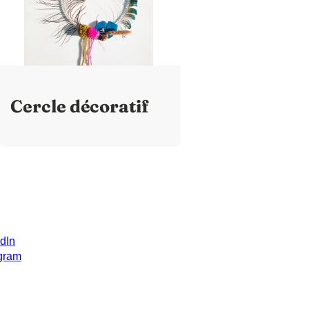
Cercle décoratif
dIn
agram