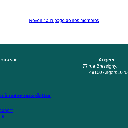
Revenir à la page de nos membres
ous sur :
Angers
77 rue Bressigny,
49100 Angers
10 ru
n à notre newsletter
coop.fr
26