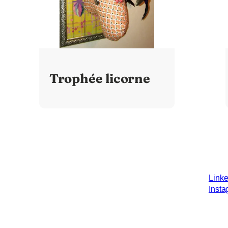
Trophée licorne
Linke
Inst